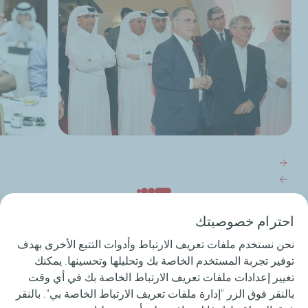
توتال إنرجيز تختتم ندوة الريادة للخبراء حول تحول الطاقة وتغير
توتال إنرجيز 
المناخ
المناخ
TotalEnergies Qatar Social Media
احترام خصوصيتك
نحن نستخدم ملفات تعريف الارتباط وأدوات التتبع الأخرى بهدف
توفير تجربة المستخدم الخاصة بك وتحليلها وتحسينها. يمكنك
تغيير إعدادات ملفات تعريف الارتباط الخاصة بك في أي وقت
بالنقر فوق الزر "إدارة ملفات تعريف الارتباط الخاصة بي". بالنقر
الذي نفعله