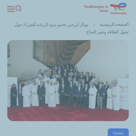
TotalEnergies in
تجاوز
Qatar
بحث
إلى
مسار
المحتوى
الصفحة الرئيسية
توتال إنرجيز تختتم ندوة الريادة للخبراء حول
التنقل
الرئيسي
تحول الطاقة وتغير المناخ
News