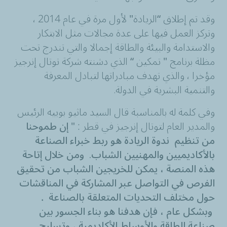
وقد تم إطلاق “الريادة" لأول مرة في عام 2014 ،
وتركز العمل فيها على عدة مجالات مثل الابتكار
والاستدامة والبيئة والطاقة إجمالا والتي تندرج تحت
مظلة برنامج " تمكين “ الذي دشنته شركة توتال إنرجيز
مؤخرا ، والذي تهدف مبادراتها لتبادل المعرفة
والتنمية البشرية في الدولة
.
وفي كلمة له بالمناسبة قال السيد ماثيو بوييه الرئيس
والمدير العام لتوتال إنرجيز في قطر : "
إن طموحنا
من تنظيم ندوة الريادة هو ربط خبراء الصناعة
بالأكاديميين والمهنيين الشباب
ومن خلال إتاحة
.
هذه المنصة ، يمكن للخريجين الشباب من تحقيق
الفرص في التواصل عبر المشاركة في المناقشات
حول مختلف التحديات المتعلقة بالصناعة .
وبشكل عام ، فإن هدفنا هو بناء الجسور بين
صناعة الطاقة والأوساط الأكاديمية ، وتسليح